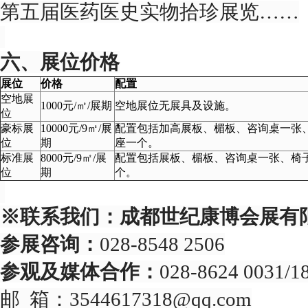
第五届医药医史实物拾珍展览……
六、
展位价格
展位
价格
配置
空地展
1000元/㎡/展期
空地展位无展具及设施。
位
豪标展
10000元/9㎡/展
配置包括加高展板、楣板、咨询桌一张、椅
位
期
座一个。
标准展
8000元/9㎡/展
配置包括展板、楣板、咨询桌一张、椅子两
位
期
个。
※
联系我们：成都世纪康博会展有
参展咨询：
028-8548 2506
参观及媒体合作：
028-8624 0031/1
邮 箱：3544617318@qq.com