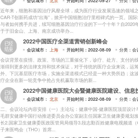
会议城市：
北京
开始时间：2022-09-27
分类：会
近年来，细胞和基因治疗风靡全球，成为医疗行业发展迅速的领域
CAR-T创新药成功“出海”，掀开中国细胞治疗里程碑式的一页。国
与者如何携手共进，续写细胞基因治疗行业的下一个十年？自2020
于于旧金山、上海、南京成功举办...
2022中国医疗全渠道营销创新峰会
会议城市：
上海
开始时间：2022-08-09
分类：会
会议背景在疫情、政策、市场的三重催化下，诊疗、处方、支付的
渐得到更多的法律支持和技术保证，对于传统的医疗企业来说，运
外、下沉基层医疗市场，实施全渠道模式已经是一种大势所趋；这
疗企业在新一轮竞争中抢占先机赢取市场的新...
2022中国健康医院大会暨健康医院建设、信息
会议城市：
北京
开始时间：2022-08-09
分类：会
二、会议论坛内容安排（一）主论坛：健康中国-健康医院顶层设计与
毛群安健康中国行动推进委员会办公室副主任国家卫生健康委规划
长2.国家卫生健康委医政医管局局领导3.段志勤百姓健康电视频道（C
子来医鸣会（THO）首席...