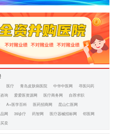
接
网
医疗
青岛皮肤病医院
中华中医网
寻医问药
线咨询
爱爱医资源网
医疗商务网
自荐求职
发
A+医学百科
医药招商网
昆山仁医网
药品网
39诊疗
药智网
医疗器械招标网
邻医网
院买卖