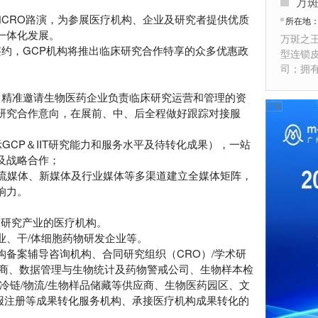
万
CRO路演，为参展医疗机构、企业及研究者提供优质
所在地
一体化发展。
万斑之
约，GCP机构将推出临床研究合作特享的众多优惠政
型连锁
司；拥
，精准邀请生物医药企业负责临床研究运营和管理的资
研究合作意向，在展前、中、后全程做好跟踪对接服
GCP＆IIT研究能力和服务水平及待转化成果），一站
及战略合作；
流媒体、新媒体及行业媒体等多渠道建立全媒体矩阵，
响力。
床研究产业的医疗机构。
业、干/体细胞药物研发企业等。
备案辅导咨询机构、合同研究组织（CRO）/学术研
应商、数据管理与生物统计及药物警戒公司、生物样本检
冷链/物流/生物样品储藏等供应商、生物医药园区、文
申报注册等成果转化服务机构、承接医疗机构成果转化的