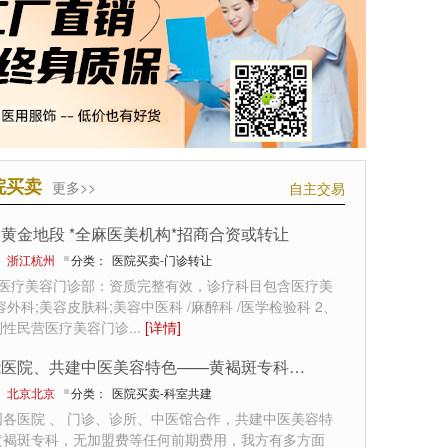
院买卖
更多>>
自主交易
黄金地段 *全麻医美机构*招商合资或转让
：
浙江杭州
分类：
医院买卖-门诊转让
州医疗美容门诊部：资质完整有效，诊疗科目包含医疗美
容外科;美容皮肤科;美容中医科 /麻醉科 /医学检验科 2、
利性民营医疗美容门诊
...
[详情]
赋能医院、共建中医美容特色——黄褐斑专科合作
：
北京北京
分类：
医院买卖-科室共建
国各医院 、 门诊、诊所、中医馆合作，共建中医美容特
黄褐斑专科，无加盟费等任何前期费用，我方有多方面