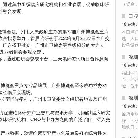
（资金 
。通过集中组织临床研究机构和企业参展，促成临床研
的融合发展。
口
所在地
博会是广州市人民政府主办的第32届广州博览会重点
本口腔
指导举办，首届临研会于2023年8月25-27日在广交
越，人
、广东省卫健委、广州市卫健委等各级领导的大力支
设备设
体及业者到会参观交流，
深
标，通过临研会交易平台，三天累计签约项目合作意向
所在地
福田中心
全、经
博览会重点专业品牌展，广州博览会至今成功举办31
险，位
位莅临展会现场。
深
办公室指导举办，广州市卫健委发文组织各地市及广州
所在地
全力促进临床研究产业交流与资讯分享，明确以临床研究
诊所刚
临床研究机构、CRO与申办方之间的广泛了解、深入交
好，面积
地铁口
究产业数据，邀请临床研究产业化发展良好的综合性医