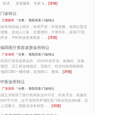
、 技术、 患者服务、专家 &
...
[详情]
腔门诊转让
：
江西抚州
分类：
医院买卖-门诊转让
门诊布局高端上档次，布局严谨，环境优雅，地理位置优
口密集，流动人口多，交通便利，方便停车，设有CT室，
施齐全，平时初诊患者较多，
...
[详情]
圳福田医疗美容皮肤诊所转让
：
广东深圳
分类：
医院买卖-门诊转让
区医疗美容皮肤诊所，2023年初开业，装修好、设备
营规范，员工和业绩稳定，无医疗、经济纠纷和财税风
于福田CBD一楼街铺，近地铁口，整体
...
[详情]
圳中医诊所转让
：
广东深圳
分类：
医院买卖-门诊转让
刚成立并取得了医疗机构执业许可证，尚未开业，装修良
300平方米，位于深圳市罗湖区东门商业综合体6楼，近
，人流量大。因股东业务转型，
...
[详情]