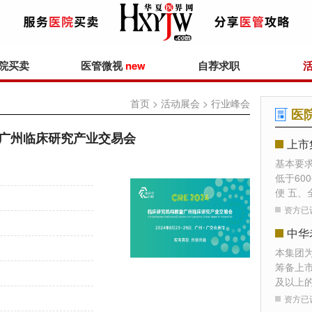
院买卖
医管微视
new
自荐求职
首页
>
活动展会
> 行业峰会
医
广州临床研究产业交易会
上市
基本要
低于60
便 五、
资方已
本集团
筹备上
及以上
资方已