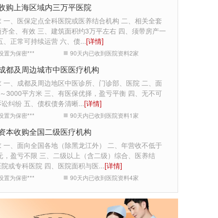
收购上海区域内三万平医院
求 一、医保定点全科医院或医养结合机构 二、相关全套
齐全、有效 三、建筑面积约3万平左右 四、须带房产一
五、正常可持续运营 六、债
...
[详情]
设置为保密***
90天内已收到医院资料
2
家
成都及周边城市中医医疗机构
求 一、成都及周边地区中医诊所、门诊部、医院 二、面
0～3000平方米 三、有医保优择，盈亏平衡 四、无不可
诉讼纠纷 五、债权债务清晰
...
[详情]
设置为保密***
90天内已收到医院资料
1
家
资本收购全国二级医疗机构
求 一、面向全国各地（除黑龙江外） 二、年营收不低于
万元，盈亏不限 三、二级以上（含二级）综合、医养结
医院或专科医院 四、医院面积与医
...
[详情]
设置为保密***
90天内已收到医院资料
4
家