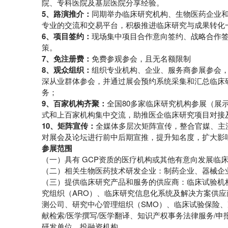
院、专科医院及基层医院分享经验。
5、
路演推介：
同期举办临床研究机构、生物医药企业和
专业的交流和交易平台，积极推进临床研究与成果转化
6、
项目签约：
现场集中项目合作意向签约、战略合作签
策。
7、
免注册费：
免费参观参会，且无名额限制
8、观众组织：
组织专业机构、企业、服务商参展参会
深从业群体参会，并通过展会预约系统采集和汇总临床
务；
9、
百家机构齐聚：
全国80多家临床研究机构参展（展示
式和上百家机构集中交流，助推医企临床研究项目对接
10
、矩阵宣传：
全媒体多层次矩阵宣传，整合官媒、主
对展会及论坛进行前中后期宣推，提升知名度，扩大影
参展范围
（一）具有 GCP资质的医疗机构或其他有意向发展临
（二）相关生物医药技术研发企业：制药企业、器械企
（三）提供临床研究产品和服务的供应商：临床试验机构
究组织（ARO）、临床研究信息化系统及解决方案供
测公司、研究中心管理组织（SMO）、临床试验保险、
献检索/医学撰写/医学翻译、知识产权事务法律服务/
研发单位、投融资机构。