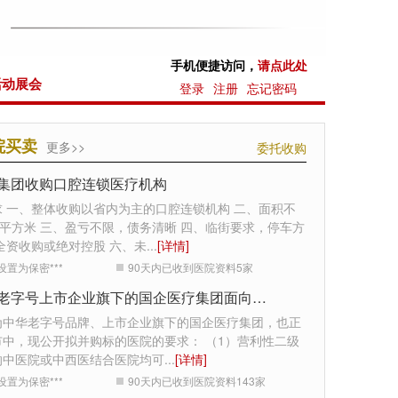
手机便捷访问，
请点此处
活动展会
登录
注册
忘记密码
院买卖
更多>>
委托收购
集团收购口腔连锁医疗机构
求 一、整体收购以省内为主的口腔连锁机构 二、面积不
0平方米 三、盈亏不限，债务清晰 四、临街要求，停车方
全资收购或绝对控股 六、未
...
[详情]
设置为保密***
90天内已收到医院资料
5
家
中华老字号上市企业旗下的国企医疗集团面向全国收购医院
为中华老字号品牌、上市企业旗下的国企医疗集团，也正
市中，现公开拟并购标的医院的要求： （1）营利性二级
的中医院或中西医结合医院均可
...
[详情]
设置为保密***
90天内已收到医院资料
143
家