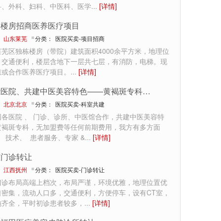
科、外科、妇科、中医科、医学
...
[详情]
栋楼房招商医养医疗项目
：
山东莱芜
分类：
医院买卖-项目招商
芜区独栋楼房（带院）建筑面积4000余平方米，地理位
，交通便利，楼层含地下一层共七层，有消防，电梯。现
租或合作医养医疗项目。
...
[详情]
赋能医院、共建中医美容特色——黄褐斑专科合作
：
北京北京
分类：
医院买卖-科室共建
国各医院 、 门诊、诊所、中医馆合作，共建中医美容特
黄褐斑专科，无加盟费等任何前期费用，我方有多方面
、 技术、 患者服务、专家 &
...
[详情]
腔门诊转让
：
江西抚州
分类：
医院买卖-门诊转让
门诊布局高端上档次，布局严谨，环境优雅，地理位置优
口密集，流动人口多，交通便利，方便停车，设有CT室，
施齐全，平时初诊患者较多，
...
[详情]