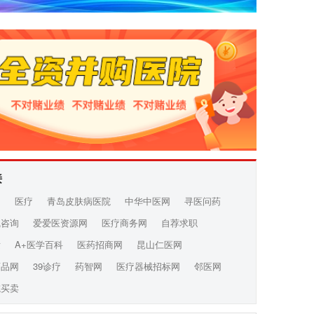
接
网
医疗
青岛皮肤病医院
中华中医网
寻医问药
线咨询
爱爱医资源网
医疗商务网
自荐求职
发
A+医学百科
医药招商网
昆山仁医网
药品网
39诊疗
药智网
医疗器械招标网
邻医网
院买卖