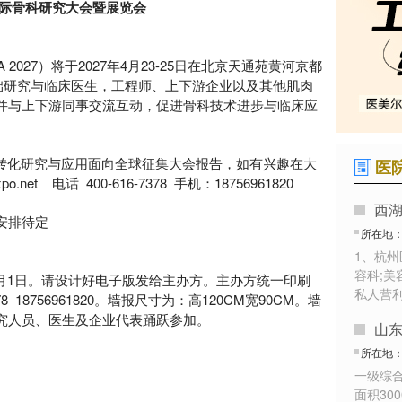
国际骨科研究大会暨展览会
027）将于2027年4月23-25日在
北京天通苑黄河京都
基础研究与临床医生，工程师、上下游企业以及其他肌肉
并与上下游同事交流互动，促进骨科技术进步与临床应
床及转化研究与应用面向全球征集大会报告，如有兴趣在大
医
 电话 400-616-7378 手机：18756961820
西湖
安排待定
所在地
1、杭
容科;美
4月1日。请设计好电子版发给主办方。主办方统一印刷
私人营
7378 18756961820。墙报尺寸为：高120CM宽90CM。墙
究人员、医生及企业代表踊跃参加。
山
所在地
一级综
面积30