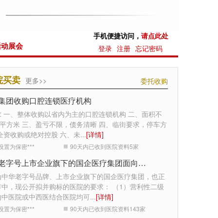
手机便捷访问，
请点此处
活动展会
登录
注册
忘记密码
院买卖
更多>>
委托收购
集团收购口腔连锁医疗机构
求 一、整体收购以省内为主的口腔连锁机构 二、面积不
0平方米 三、盈亏不限，债务清晰 四、临街要求，停车方
全资收购或绝对控股 六、未
...
[详情]
设置为保密***
90天内已收到医院资料
5
家
中华老字号上市企业旗下的国企医疗集团面向全国收购医院
为中华老字号品牌、上市企业旗下的国企医疗集团，也正
市中，现公开拟并购标的医院的要求： （1）营利性二级
的中医院或中西医结合医院均可
...
[详情]
设置为保密***
90天内已收到医院资料
143
家