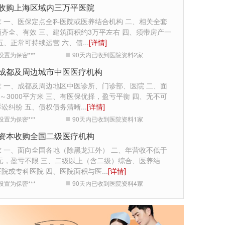
收购上海区域内三万平医院
求 一、医保定点全科医院或医养结合机构 二、相关全套
齐全、有效 三、建筑面积约3万平左右 四、须带房产一
五、正常可持续运营 六、债
...
[详情]
设置为保密***
90天内已收到医院资料
2
家
成都及周边城市中医医疗机构
求 一、成都及周边地区中医诊所、门诊部、医院 二、面
0～3000平方米 三、有医保优择，盈亏平衡 四、无不可
诉讼纠纷 五、债权债务清晰
...
[详情]
设置为保密***
90天内已收到医院资料
1
家
资本收购全国二级医疗机构
求 一、面向全国各地（除黑龙江外） 二、年营收不低于
万元，盈亏不限 三、二级以上（含二级）综合、医养结
医院或专科医院 四、医院面积与医
...
[详情]
设置为保密***
90天内已收到医院资料
4
家