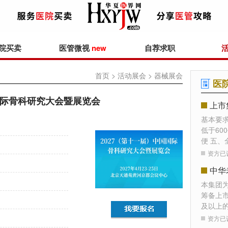
院买卖
医管微视
new
自荐求职
首页
>
活动展会
> 器械展会
医
国际骨科研究大会暨展览会
上市
基本要
低于60
便 五、
资方已
本集团
筹备上
及以上
资方已