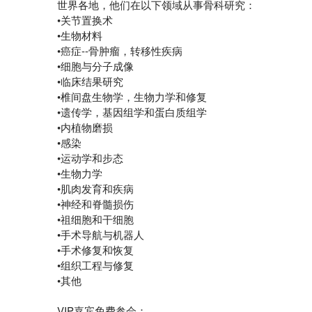
世界各地，他们在以下领域从事骨科研究：
•关节置换术
•生物材料
•癌症--骨肿瘤，转移性疾病
•细胞与分子成像
•临床结果研究
•椎间盘生物学，生物力学和修复
•遗传学，基因组学和蛋白质组学
•内植物磨损
•感染
•运动学和步态
•生物力学
•肌肉发育和疾病
•神经和脊髓损伤
•祖细胞和干细胞
•手术导航与机器人
•手术修复和恢复
•组织工程与修复
•其他
VIP嘉宾免费参会：