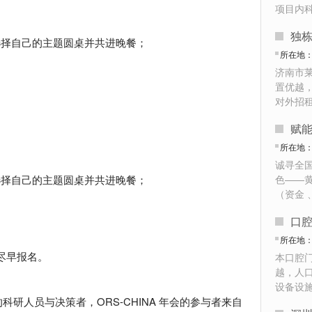
项目内
独
表选择自己的主题圆桌并共进晚餐；
所在地
济南市莱
置优越
对外招
所在地
诚寻全
表选择自己的主题圆桌并共进晚餐；
色——
（资金 
口
所在地
尽早报名。
本口腔
越，人
设备设
科研人员与决策者，ORS-CHINA 年会的参与者来自