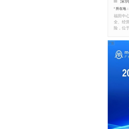
深
所在地
福田中心
全、经
险，位