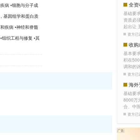
全资
性疾病 •细胞与分子成
基础要
学，基因组学和蛋白质
资质必须
起出让 
育和疾病 •神经和脊髓
资方已
•组织工程与修复 •其
收购
基本要
积在50
调和的
资方已
海外
基础要
8000
合、中
资方已