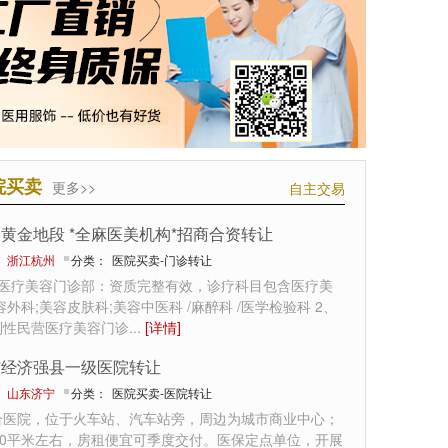
院买卖
更多>>
自主交易
黄金地段 *全麻医美机构*招商合资转让
：
浙江杭州
分类：
医院买卖-门诊转让
州医疗美容门诊部：资质完整有效，诊疗科目包含医疗美
容外科;美容皮肤科;美容中医科 /麻醉科 /医学检验科 2、
利性民营医疗美容门诊
...
[详情]
东经济强县一级医院转让
：
山东济宁
分类：
医院买卖-医院转让
合医院，位于火车站、汽车站旁，周边为城市商业中心；
00平米左右，房租便宜可季度交付。医保定点单位，开展