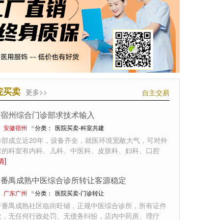
院买卖
更多>>
自主交易
徽宿州综合门诊部求技术输入
：
安徽宿州
分类：
医院买卖-科室共建
诊部成立近20年，设备齐全，就医环境宽敞大气，可对外
建的科室有内科、儿科、中医科、皮肤科、妇科、口腔
情]
州番禺成熟中医综合诊所转让客源稳定
：
广东广州
分类：
医院买卖-门诊转让
于番禺成熟社区临街旺铺，正规中医综合诊所，所有证件
效，无任何行政处罚、无债务纠纷，店内中药房、理疗