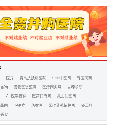
接
网
医疗
青岛皮肤病医院
中华中医网
寻医问药
线咨询
爱爱医资源网
医疗商务网
自荐求职
发
A+医学百科
医药招商网
昆山仁医网
药品网
39诊疗
药智网
医疗器械招标网
邻医网
院买卖