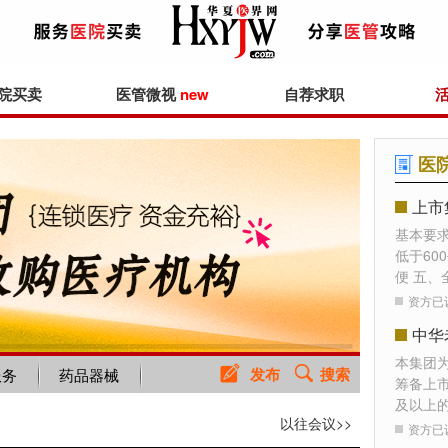
院买卖
医管微视
new
自荐求职
医
上市
基本要
低于60
便 五、
资方已
本集团
发布
搜索
服务
药品器械
筹备上
及以上
以往会议>>
资方已