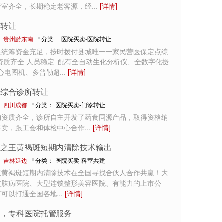
疗室齐全，长期稳定老客源，经
...
[详情]
院转让
：
贵州黔东南
分类：
医院买卖-医院转让
保统筹资金充足，按时拨付县城唯一一家民营医保定点综
资质齐全 人员稳定 配有全自动生化分析仪、全数字化摄
、心电图机、多普勒超
...
[详情]
质综合诊所转让
：
四川成都
分类：
医院买卖-门诊转让
构资质齐全，诊所自主开发了药食同源产品，取得资格纳
售卖，跟工会和体检中心合作
...
[详情]
斑之王黄褐斑短期内清除技术输出
：
吉林延边
分类：
医院买卖-科室共建
王黄褐斑短期内清除技术在全国寻找合伙人合作共赢！大
皮肤病医院、大型连锁整形美容医院、有能力的上市公
有可以打通全国各地
...
[详情]
合，专科医院托管服务