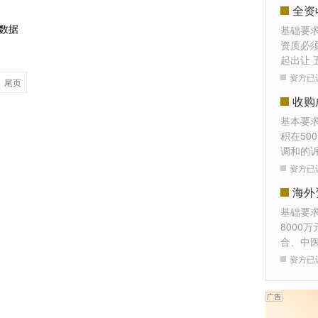
全资
数据
基础要
资质必须
起出让 
资方已
尾页
收购
基本要
积在50
调和的
资方已
海外
基础要
8000
合、中
资方已