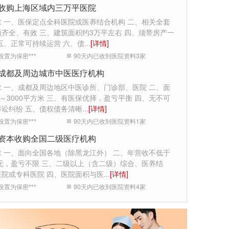
收购上海区域内三万平医院
求 一、医保定点全科医院或医养结合机构 二、相关全套
齐全、有效 三、建筑面积约3万平左右 四、须带房产一
五、正常可持续运营 六、债
...
[详情]
设置为保密***
90天内已收到医院资料
3
家
成都及周边城市中医医疗机构
求 一、成都及周边地区中医诊所、门诊部、医院 二、面
0～3000平方米 三、有医保优择，盈亏平衡 四、无不可
诉讼纠纷 五、债权债务清晰
...
[详情]
设置为保密***
90天内已收到医院资料
1
家
资本收购全国二级医疗机构
求 一、面向全国各地（除黑龙江外） 二、年营收不低于
万元，盈亏不限 三、二级以上（含二级）综合、医养结
医院或专科医院 四、医院面积与医
...
[详情]
设置为保密***
90天内已收到医院资料
4
家