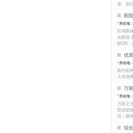
室、诊
医
所在地
区域医
合医院 
影DR
优
所在地
医疗机
入市场
万
所在地
万斑之
型连锁
司；拥
综