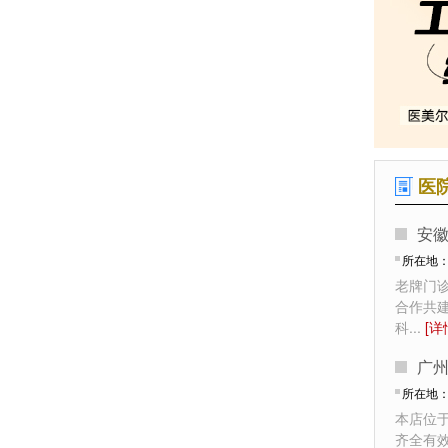
医
安
所在地
老牌门
合作共
科
...
[详
广
所在地
本店位
齐全有