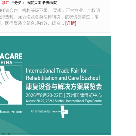
：
浙江
分类：
医院买卖-收购医院
构托管合作，机构等级不限、 要求：正常营业、产权明
抵押查封、无诉讼及各类法律纠纷，债权债务清楚，消
评、医疗资质全部合规有效、综合
...
[详情]