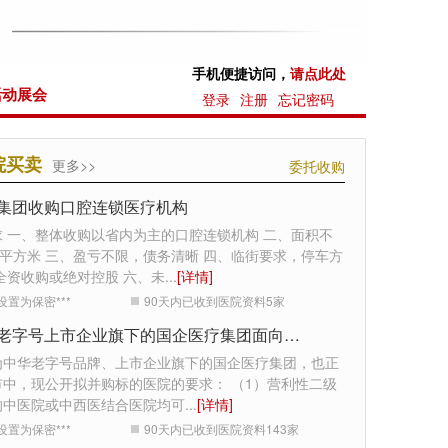
手机便捷访问，
请点此处
活动展会
登录
注册
忘记密码
院买卖
更多>>
委托收购
集团收购口腔连锁医疗机构
求 一、整体收购以省内为主的口腔连锁机构 二、面积不
0平方米 三、盈亏不限，债务清晰 四、临街要求，停车方
全资收购或绝对控股 六、未
...
[详情]
设置为保密***
90天内已收到医院资料
5
家
中华老字号上市企业旗下的国企医疗集团面向全国收购医院
为中华老字号品牌、上市企业旗下的国企医疗集团，也正
市中，现公开拟并购标的医院的要求： （1）营利性二级
的中医院或中西医结合医院均可
...
[详情]
设置为保密***
90天内已收到医院资料
143
家