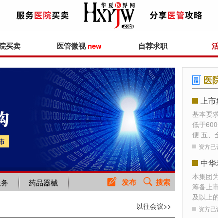
院买卖
医管微视
new
自荐求职
医
上市
基本要
低于60
便 五、
资方已
本集团
发布
搜索
服务
药品器械
筹备上
及以上
以往会议>>
资方已