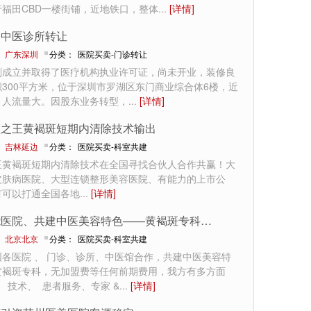
于福田CBD一楼街铺，近地铁口，整体
...
[详情]
圳中医诊所转让
：
广东深圳
分类：
医院买卖-门诊转让
刚成立并取得了医疗机构执业许可证，尚未开业，装修良
300平方米，位于深圳市罗湖区东门商业综合体6楼，近
，人流量大。因股东业务转型，
...
[详情]
斑之王黄褐斑短期内清除技术输出
：
吉林延边
分类：
医院买卖-科室共建
王黄褐斑短期内清除技术在全国寻找合伙人合作共赢！大
皮肤病医院、大型连锁整形美容医院、有能力的上市公
有可以打通全国各地
...
[详情]
赋能医院、共建中医美容特色——黄褐斑专科合作
：
北京北京
分类：
医院买卖-科室共建
国各医院 、 门诊、诊所、中医馆合作，共建中医美容特
黄褐斑专科，无加盟费等任何前期费用，我方有多方面
、 技术、 患者服务、专家 &
...
[详情]