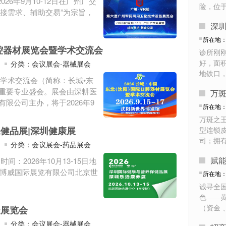
26年9月10-12日在广州广交
险，位
接需求、辅助交易”为宗旨，
深
所在地
口腔器材展览会暨学术交流会
诊所刚
好，面积
分类：会议展会-器械展会
地铁口
学术交流会（简称：长城•东
项重要专业盛会。展会由深耕医
万
限公司主办，将于2026年9
所在地
万斑之
保健品展|深圳健康展
型连锁
司；拥
分类：会议展会-药品展会
：2026年10月13-15日地
世博威国际展览有限公司北京世
所在地
诚寻全
色——
（资金 
造展览会
分类：会议展会-器械展会