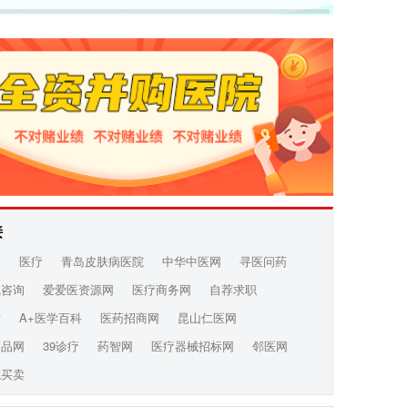
接
网
医疗
青岛皮肤病医院
中华中医网
寻医问药
线咨询
爱爱医资源网
医疗商务网
自荐求职
发
A+医学百科
医药招商网
昆山仁医网
药品网
39诊疗
药智网
医疗器械招标网
邻医网
院买卖