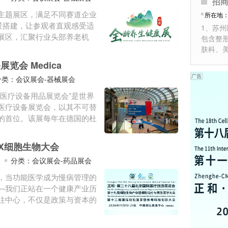
招
主题展区，满足不同赛道企业
所在地
景搭建，让参观者直观感受适
1、苏
展区，汇聚行业头部养老机
包含整
肤科、
览会 Medica
分类：会议展会-器械展会
医疗设备用品展览会”是世界
医疗设备展览会，以其不可替
的首位。该展每年在德国的杜
学X细胞生物大会
分类：会议展会-药品展会
，当功能医学成为慢病管理的
—我们正站在一个健康产业历
往中心，不仅是政策与资本的