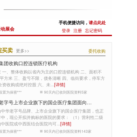
手机便捷访问，
请点此处
活动展会
登录
注册
忘记密码
院买卖
更多>>
委托收购
集团收购口腔连锁医疗机构
求 一、整体收购以省内为主的口腔连锁机构 二、面积不
0平方米 三、盈亏不限，债务清晰 四、临街要求，停车方
全资收购或绝对控股 六、未
...
[详情]
设置为保密***
90天内已收到医院资料
5
家
中华老字号上市企业旗下的国企医疗集团面向全国收购医院
为中华老字号品牌、上市企业旗下的国企医疗集团，也正
市中，现公开拟并购标的医院的要求： （1）营利性二级
的中医院或中西医结合医院均可
...
[详情]
设置为保密***
90天内已收到医院资料
143
家