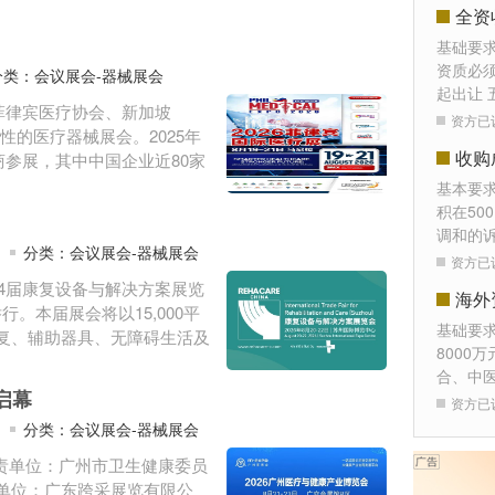
全资
基础要
资质必须
分类：会议展会-器械展会
起出让 
由菲律宾医疗协会、新加坡
资方已
际性的医疗器械展会。2025年
收购
商参展，其中中国企业近80家
基本要
积在50
调和的
分类：会议展会-器械展会
资方已
第4届康复设备与解决方案展览
海外
州举行。本届展会将以15,000平
基础要
复、辅助器具、无障碍生活及
8000
合、中
启幕
资方已
分类：会议展会-器械展会
府负责单位：广州市卫生健康委员
单位：广东跨采展览有限公