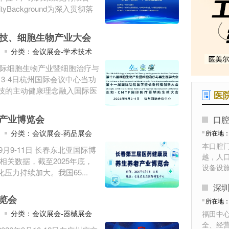
Background为深入贯彻落
寿科技、细胞生物产业大会
分类：会议展会-学术技术
国际细胞生物产业暨细胞治疗与
月3-4日杭州国际会议中心当功
技的主动健康理念融入国际医
医
产业博览会
口
分类：会议展会-药品展会
所在地
本口腔
月9-11日 长春东北亚国际博
越，人
关数据，截至2025年底，
设备设
压力持续加大。我国65...
深
览会
所在地
分类：会议展会-器械展会
福田中心
全、经