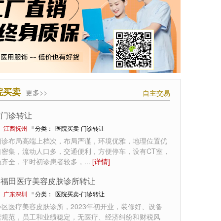
院买卖
更多>>
自主交易
腔门诊转让
：
江西抚州
分类：
医院买卖-门诊转让
门诊布局高端上档次，布局严谨，环境优雅，地理位置优
口密集，流动人口多，交通便利，方便停车，设有CT室，
施齐全，平时初诊患者较多，
...
[详情]
圳福田医疗美容皮肤诊所转让
：
广东深圳
分类：
医院买卖-门诊转让
区医疗美容皮肤诊所，2023年初开业，装修好、设备
营规范，员工和业绩稳定，无医疗、经济纠纷和财税风