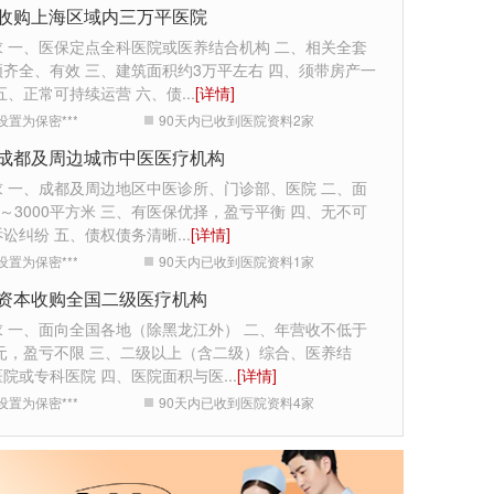
收购上海区域内三万平医院
求 一、医保定点全科医院或医养结合机构 二、相关全套
齐全、有效 三、建筑面积约3万平左右 四、须带房产一
五、正常可持续运营 六、债
...
[详情]
设置为保密***
90天内已收到医院资料
2
家
成都及周边城市中医医疗机构
求 一、成都及周边地区中医诊所、门诊部、医院 二、面
0～3000平方米 三、有医保优择，盈亏平衡 四、无不可
诉讼纠纷 五、债权债务清晰
...
[详情]
设置为保密***
90天内已收到医院资料
1
家
资本收购全国二级医疗机构
求 一、面向全国各地（除黑龙江外） 二、年营收不低于
万元，盈亏不限 三、二级以上（含二级）综合、医养结
医院或专科医院 四、医院面积与医
...
[详情]
设置为保密***
90天内已收到医院资料
4
家